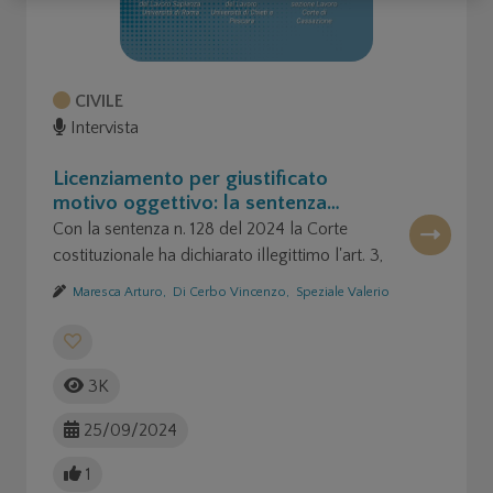
CIVILE
Intervista
Licenziamento per giustificato
motivo oggettivo: la sentenza
128/2024 della Corte costituzionale
Con la sentenza n. 128 del 2024 la Corte
costituzionale ha dichiarato illegittimo l'art. 3,
comma 2, del d.lgs. n. 23/2015: parliamone
Maresca Arturo,
Di Cerbo Vincenzo,
Speziale Valerio
insieme.
3K
25/09/2024
1