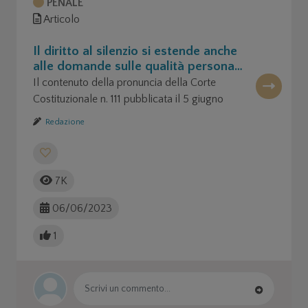
PENALE
Articolo
Il diritto al silenzio si estende anche
alle domande sulle qualità personali
dell'imputato
Il contenuto della pronuncia della Corte
Costituzionale n. 111 pubblicata il 5 giugno
2023.
Redazione
7K
06/06/2023
1