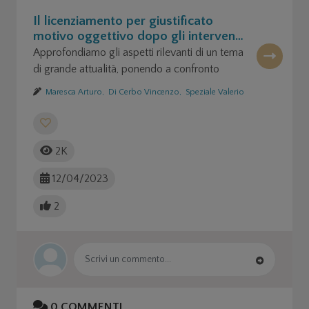
Il licenziamento per giustificato
motivo oggettivo dopo gli interventi
della Corte Costituzionale
Approfondiamo gli aspetti rilevanti di un tema
di grande attualità, ponendo a confronto
autorevoli esponenti del mondo del diritto.
Maresca Arturo,
Di Cerbo Vincenzo,
Speziale Valerio
2K
12/04/2023
2
0
COMMENTI