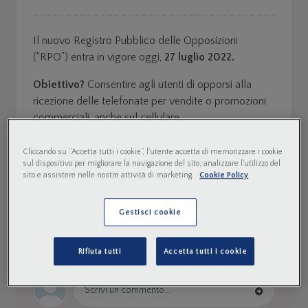
Il nuovo Registro Pubblico delle Opposizioni
(“RPO”) entra in vigore oggi,
27 luglio 2022.
Obiettivo?
Consentire agli utenti di opporsi alla
ricezione delle telefonate per vendite o promozioni
commerciali, anche sul cellulare.
LEGGI ALTRO
Cliccando su “Accetta tutti i cookie”, l'utente accetta di memorizzare i cookie
sul dispositivo per migliorare la navigazione del sito, analizzare l'utilizzo del
sito e assistere nelle nostre attività di marketing.
Cookie Policy
Gestisci cookie
0
COMMENTI
Rifiuta tutti
Accetta tutti i cookie